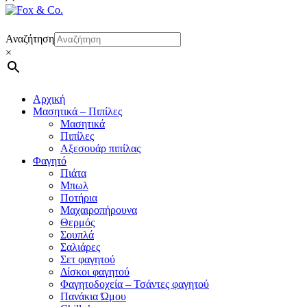
Αναζήτηση
×
Αρχική
Μασητικά – Πιπίλες
Μασητικά
Πιπίλες
Αξεσουάρ πιπίλας
Φαγητό
Πιάτα
Μπωλ
Ποτήρια
Μαχαιροπήρουνα
Θερμός
Σουπλά
Σαλιάρες
Σετ φαγητού
Δίσκοι φαγητού
Φαγητοδοχεία – Τσάντες φαγητού
Πανάκια Ώμου