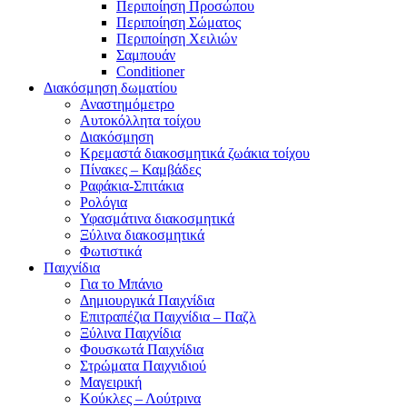
Περιποίηση Προσώπου
Περιποίηση Σώματος
Περιποίηση Χειλιών
Σαμπουάν
Conditioner
Διακόσμηση δωματίου
Αναστημόμετρο
Αυτοκόλλητα τοίχου
Διακόσμηση
Κρεμαστά διακοσμητικά ζωάκια τοίχου
Πίνακες – Καμβάδες
Ραφάκια-Σπιτάκια
Ρολόγια
Υφασμάτινα διακοσμητικά
Ξύλινα διακοσμητικά
Φωτιστικά
Παιχνίδια
Για το Μπάνιο
Δημιουργικά Παιχνίδια
Επιτραπέζια Παιχνίδια – Παζλ
Ξύλινα Παιχνίδια
Φουσκωτά Παιχνίδια
Στρώματα Παιχνιδιού
Μαγειρική
Κούκλες – Λούτρινα