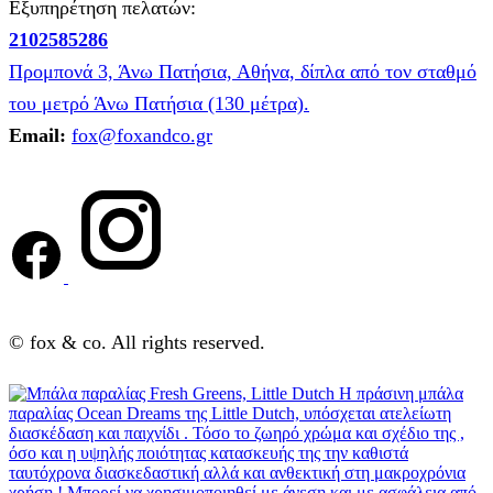
Εξυπηρέτηση πελατών:
2102585286
Προμπονά 3, Άνω Πατήσια, Αθήνα, δίπλα από τον σταθμό
του μετρό Άνω Πατήσια (130 μέτρα).
Email:
fox@foxandco.gr
© fox & co. All rights reserved.