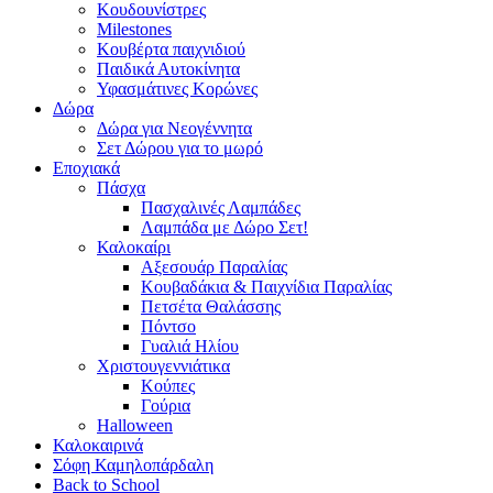
Κουδουνίστρες
Milestones
Κουβέρτα παιχνιδιού
Παιδικά Αυτοκίνητα
Υφασμάτινες Κορώνες
Δώρα
Δώρα για Νεογέννητα
Σετ Δώρου για το μωρό
Εποχιακά
Πάσχα
Πασχαλινές Λαμπάδες
Λαμπάδα με Δώρο Σετ!
Καλοκαίρι
Αξεσουάρ Παραλίας
Κουβαδάκια & Παιχνίδια Παραλίας
Πετσέτα Θαλάσσης
Πόντσο
Γυαλιά Ηλίου
Χριστουγεννιάτικα
Κούπες
Γούρια
Halloween
Καλοκαιρινά
Σόφη Καμηλοπάρδαλη
Back to School