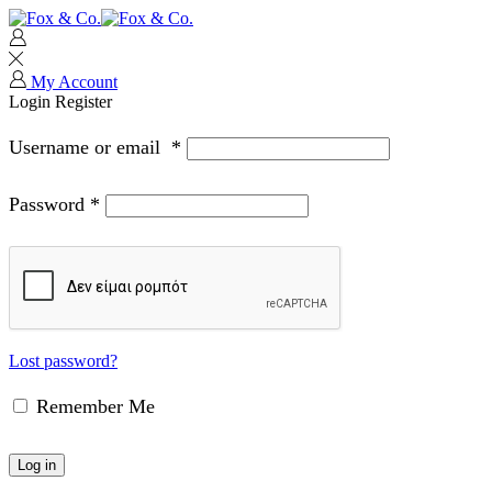
My Account
Login
Register
Username or email
*
Password
*
Lost password?
Remember Me
Log in