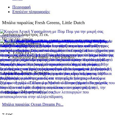
Περιγραφή
Επιπλέον πληροφορίες
Μπάλα παραλίας Fresh Greens, Little Dutch
Διαστάσεις
Διάμετρος 35 εκ.
Ηλικία
24+ μηνών
Χρώμα
Απαλό πράσινο
Υλικό: PVC.
Κατάλληλο για παιδιά 2 ετών και άνω.
Αγόρι, Κορίτσι
Ανά φύλο
24+ μηνών
Ηλικία
Μπάλα παραλίας Ocean Dreams Ρο...
7,50
€