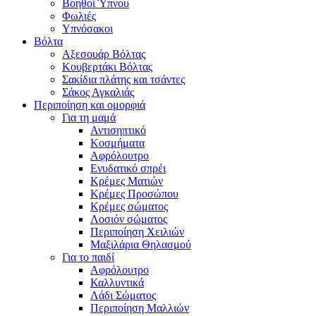
Βοηθοί Ύπνου
Φωλιές
Υπνόσακοι
Βόλτα
Αξεσουάρ Βόλτας
Κουβερτάκι Βόλτας
Σακίδια πλάτης και τσάντες
Σάκος Αγκαλιάς
Περιποίηση και ομορφιά
Για τη μαμά
Αντισηπτικό
Κοσμήματα
Αφρόλουτρο
Ενυδατικό σπρέι
Κρέμες Ματιών
Κρέμες Προσώπου
Κρέμες σώματος
Λοσιόν σώματος
Περιποίηση Χειλιών
Μαξιλάρια Θηλασμού
Για το παιδί
Αφρόλουτρο
Καλλυντικά
Λάδι Σώματος
Περιποίηση Μαλλιών