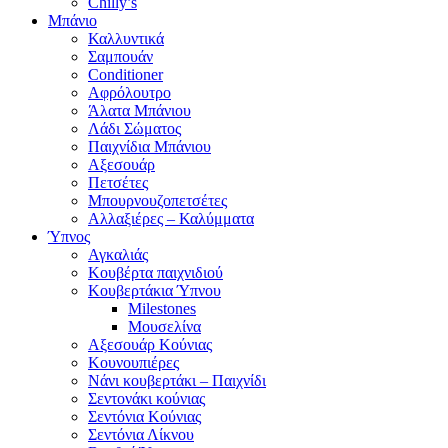
Chilly’s
Μπάνιο
Καλλυντικά
Σαμπουάν
Conditioner
Αφρόλουτρο
Άλατα Μπάνιου
Λάδι Σώματος
Παιχνίδια Μπάνιου
Αξεσουάρ
Πετσέτες
Μπουρνουζοπετσέτες
Αλλαξιέρες – Καλύμματα
Ύπνος
Αγκαλιάς
Κουβέρτα παιχνιδιού
Κουβερτάκια Ύπνου
Milestones
Μουσελίνα
Αξεσουάρ Κούνιας
Κουνουπιέρες
Νάνι κουβερτάκι – Παιχνίδι
Σεντονάκι κούνιας
Σεντόνια Κούνιας
Σεντόνια Λίκνου