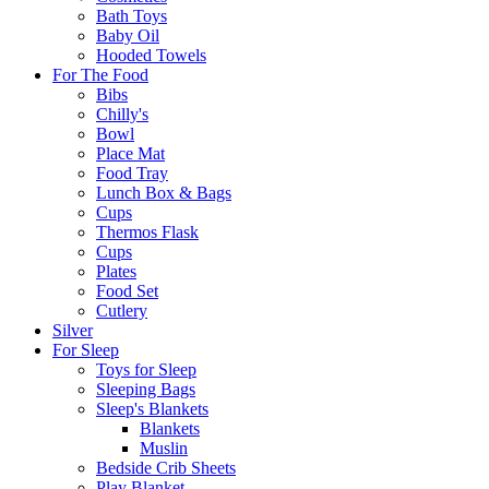
Bath Toys
Baby Oil
Hooded Towels
For The Food
Bibs
Chilly's
Bowl
Place Mat
Food Tray
Lunch Box & Bags
Cups
Thermos Flask
Cups
Plates
Food Set
Cutlery
Silver
For Sleep
Toys for Sleep
Sleeping Bags
Sleep's Blankets
Blankets
Muslin
Bedside Crib Sheets
Play Blanket