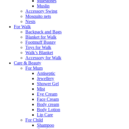
Milestones
Muslin
Accessory Swing
Mosquito nets
Nests
For Walk
Backpack and Bags
Blanket for Walk
Footmuff Buggy
Toys for Walk
Walk’s Blanket
Αccessory for Walk
Care & Beauty
For Mum
Αntiseptic
Jewellery
Shower Gel
Mist
Eye Cream
Face Cream
Body cream
Body Lotion
Lip Care
For Child
Shampoo