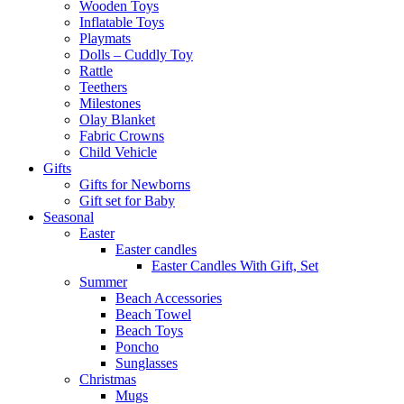
Wooden Toys
Inflatable Toys
Playmats
Dolls – Cuddly Toy
Rattle
Teethers
Milestones
Olay Blanket
Fabric Crowns
Child Vehicle
Gifts
Gifts for Newborns
Gift set for Baby
Seasonal
Easter
Easter candles
Easter Candles With Gift, Set
Summer
Beach Accessories
Beach Towel
Beach Toys
Poncho
Sunglasses
Christmas
Mugs