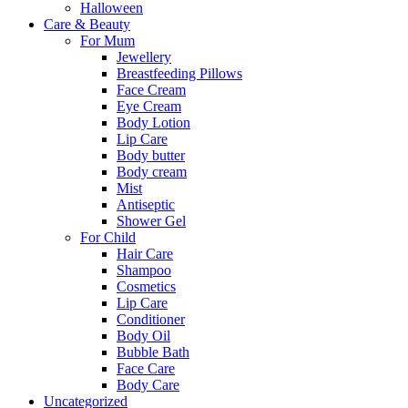
Halloween
Care & Beauty
For Mum
Jewellery
Breastfeeding Pillows
Face Cream
Eye Cream
Body Lotion
Lip Care
Body butter
Body cream
Mist
Αntiseptic
Shower Gel
For Child
Hair Care
Shampoo
Cosmetics
Lip Care
Conditioner
Body Oil
Bubble Bath
Face Care
Body Care
Uncategorized