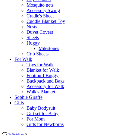
Mosquito nets
Accessory Swing
Cradle's Sheet
Cuddle Blanket Toy
Nests
Duvet Covers
Sheets
Huggy
Milestones
Crib Sheets
For Walk
Toys for Walk
Blanket for Walk
Footmuff Buggy
Backpack and Bags
Αccessory for Walk
Walk's Blanket
Sophie Giraffe
Gifts
Baby Bodysuit
Gift set for Baby
For Mom
Gifts for Newborns