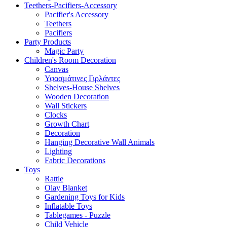
Teethers-Pacifiers-Accessory
Pacifier's Accessory
Teethers
Pacifiers
Party Products
Magic Party
Children's Room Decoration
Canvas
Υφασμάτινες Γιρλάντες
Shelves-House Shelves
Wooden Decoration
Wall Stickers
Clocks
Growth Chart
Decoration
Hanging Decorative Wall Animals
Lighting
Fabric Decorations
Toys
Rattle
Olay Blanket
Gardening Toys for Kids
Inflatable Toys
Tablegames - Puzzle
Child Vehicle