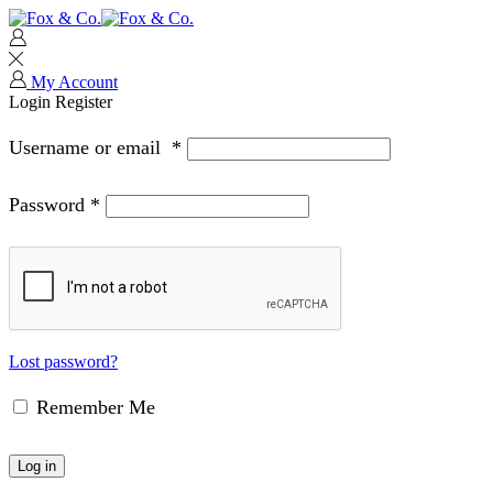
My Account
Login
Register
Username or email
*
Password
*
Lost password?
Remember Me
Log in