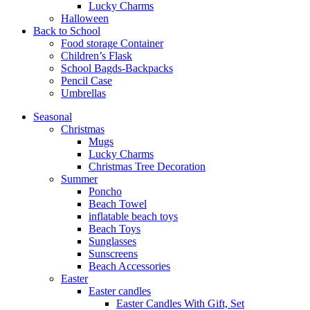
Lucky Charms
Halloween
Back to School
Food storage Container
Children’s Flask
School Bagds-Backpacks
Pencil Case
Umbrellas
Seasonal
Christmas
Mugs
Lucky Charms
Christmas Tree Decoration
Summer
Poncho
Beach Towel
inflatable beach toys
Beach Toys
Sunglasses
Sunscreens
Beach Accessories
Easter
Easter candles
Easter Candles With Gift, Set