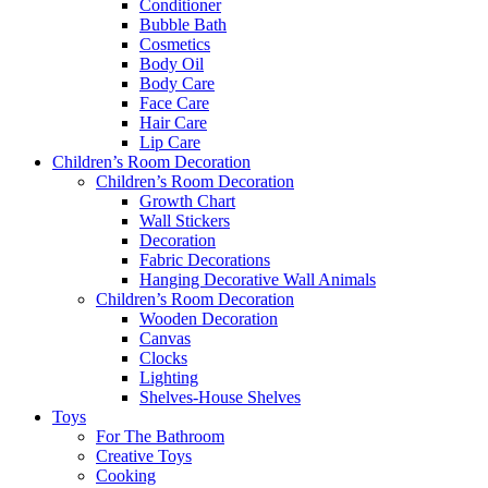
Conditioner
Bubble Bath
Cosmetics
Body Oil
Body Care
Face Care
Hair Care
Lip Care
Children’s Room Decoration
Children’s Room Decoration
Growth Chart
Wall Stickers
Decoration
Fabric Decorations
Hanging Decorative Wall Animals
Children’s Room Decoration
Wooden Decoration
Canvas
Clocks
Lighting
Shelves-House Shelves
Toys
For The Bathroom
Creative Toys
Cooking