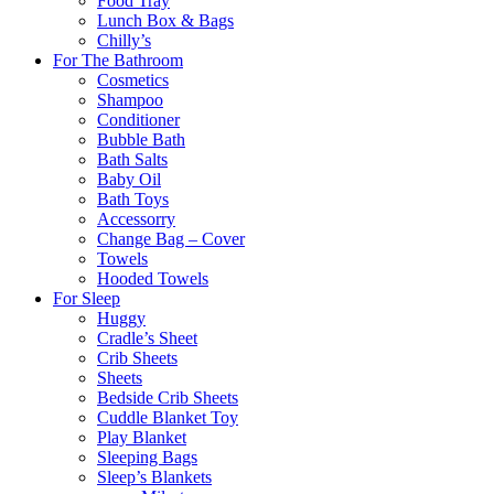
Food Tray
Lunch Box & Bags
Chilly’s
For The Bathroom
Cosmetics
Shampoo
Conditioner
Bubble Bath
Bath Salts
Baby Oil
Bath Toys
Accessorry
Change Bag – Cover
Towels
Hooded Towels
For Sleep
Huggy
Cradle’s Sheet
Crib Sheets
Sheets
Bedside Crib Sheets
Cuddle Blanket Toy
Play Blanket
Sleeping Bags
Sleep’s Blankets