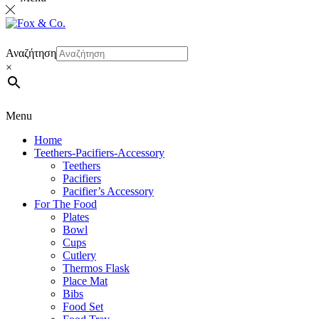
Αναζήτηση
×
Menu
Home
Teethers-Pacifiers-Accessory
Teethers
Pacifiers
Pacifier’s Accessory
For The Food
Plates
Bowl
Cups
Cutlery
Thermos Flask
Place Mat
Bibs
Food Set