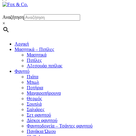
Αναζήτηση
×
Αρχική
Μασητικά – Πιπίλες
Μασητικά
Πιπίλες
Αξεσουάρ πιπίλας
Φαγητό
Πιάτα
Μπωλ
Ποτήρια
Μαχαιροπήρουνα
Θερμός
Σουπλά
Σαλιάρες
Σετ φαγητού
Δίσκοι φαγητού
Φαγητοδοχεία – Τσάντες φαγητού
Πανάκια Ώμου