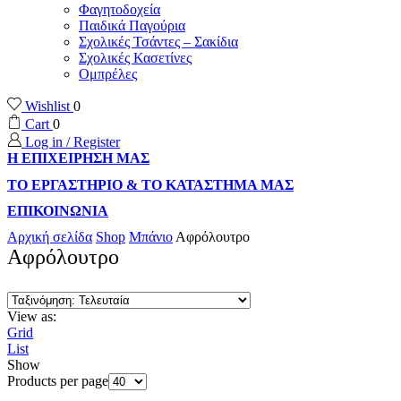
Φαγητοδοχεία
Παιδικά Παγούρια
Σχολικές Τσάντες – Σακίδια
Σχολικές Κασετίνες
Ομπρέλες
Wishlist
0
Cart
0
Log in / Register
Η ΕΠΙΧΕΙΡΗΣΗ ΜΑΣ
ΤΟ ΕΡΓΑΣΤΗΡΙΟ & ΤΟ ΚΑΤΑΣΤΗΜΑ ΜΑΣ
ΕΠΙΚΟΙΝΩΝΙΑ
Αρχική σελίδα
Shop
Μπάνιο
Αφρόλουτρο
Αφρόλουτρο
View as:
Grid
List
Show
Products per page