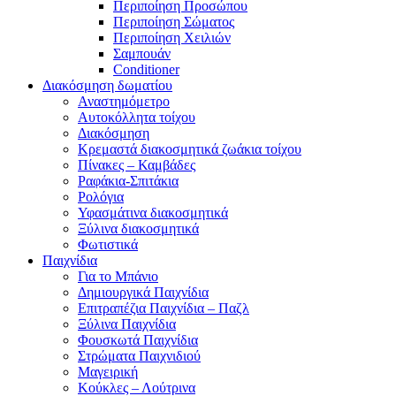
Περιποίηση Προσώπου
Περιποίηση Σώματος
Περιποίηση Χειλιών
Σαμπουάν
Conditioner
Διακόσμηση δωματίου
Αναστημόμετρο
Αυτοκόλλητα τοίχου
Διακόσμηση
Κρεμαστά διακοσμητικά ζωάκια τοίχου
Πίνακες – Καμβάδες
Ραφάκια-Σπιτάκια
Ρολόγια
Υφασμάτινα διακοσμητικά
Ξύλινα διακοσμητικά
Φωτιστικά
Παιχνίδια
Για το Μπάνιο
Δημιουργικά Παιχνίδια
Επιτραπέζια Παιχνίδια – Παζλ
Ξύλινα Παιχνίδια
Φουσκωτά Παιχνίδια
Στρώματα Παιχνιδιού
Μαγειρική
Κούκλες – Λούτρινα