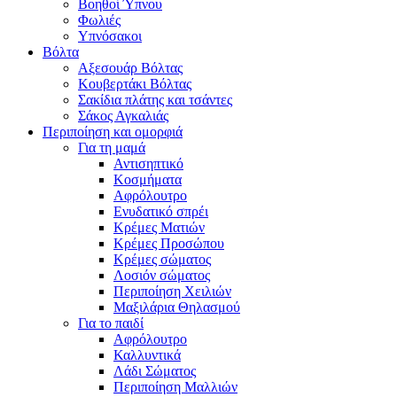
Βοηθοί Ύπνου
Φωλιές
Υπνόσακοι
Βόλτα
Αξεσουάρ Βόλτας
Κουβερτάκι Βόλτας
Σακίδια πλάτης και τσάντες
Σάκος Αγκαλιάς
Περιποίηση και ομορφιά
Για τη μαμά
Αντισηπτικό
Κοσμήματα
Αφρόλουτρο
Ενυδατικό σπρέι
Κρέμες Ματιών
Κρέμες Προσώπου
Κρέμες σώματος
Λοσιόν σώματος
Περιποίηση Χειλιών
Μαξιλάρια Θηλασμού
Για το παιδί
Αφρόλουτρο
Καλλυντικά
Λάδι Σώματος
Περιποίηση Μαλλιών