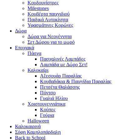
Κουδουνίστρες
Milestones
Κουβέρτα παιχνιδιού
Παιδικά Αυτοκίνητα
Υφασμάτινες Κορώνες
Δώρα
Δώρα για Νεογέννητα
Σετ Δώρου για το μωρό
Εποχιακά
Πάσχα
Πασχαλινές Λαμπάδες
Λαμπάδα με Δώρο Σετ!
Καλοκαίρι
Αξεσουάρ Παραλίας
Κουβαδάκια & Παιχνίδια Παραλίας
Πετσέτα Θαλάσσης
Πόντσο
Γυαλιά Ηλίου
Χριστουγεννιάτικα
Κούπες
Γούρια
Halloween
Καλοκαιρινά
Σόφη Καμηλοπάρδαλη
Back to School