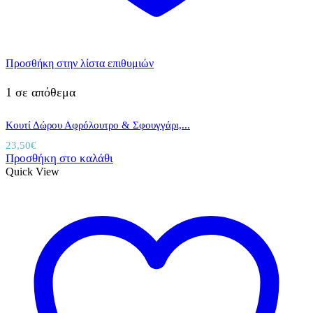
Προσθήκη στην λίστα επιθυμιών
1 σε απόθεμα
Κουτί Δώρου Αφρόλουτρο & Σφουγγάρι,...
23,50
€
Προσθήκη στο καλάθι
Quick View