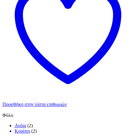
Προσθήκη στην λίστα επιθυμιών
Φύλο
Αγόρι
(2)
Κορίτσι
(2)