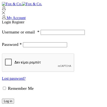
My Account
Login
Register
Username or email
*
Password
*
Lost password?
Remember Me
Log in