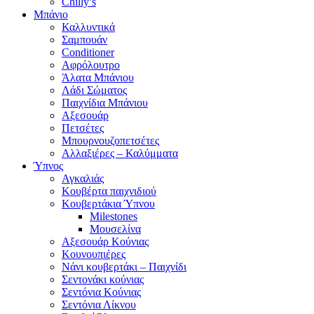
Chilly’s
Μπάνιο
Καλλυντικά
Σαμπουάν
Conditioner
Αφρόλουτρο
Άλατα Μπάνιου
Λάδι Σώματος
Παιχνίδια Μπάνιου
Αξεσουάρ
Πετσέτες
Μπουρνουζοπετσέτες
Αλλαξιέρες – Καλύμματα
Ύπνος
Αγκαλιάς
Κουβέρτα παιχνιδιού
Κουβερτάκια Ύπνου
Milestones
Μουσελίνα
Αξεσουάρ Κούνιας
Κουνουπιέρες
Νάνι κουβερτάκι – Παιχνίδι
Σεντονάκι κούνιας
Σεντόνια Κούνιας
Σεντόνια Λίκνου