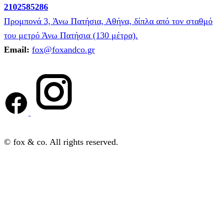
2102585286
Προμπονά 3, Άνω Πατήσια, Αθήνα, δίπλα από τον σταθμό
του μετρό Άνω Πατήσια (130 μέτρα).
Email:
fox@foxandco.gr
© fox & co. All rights reserved.