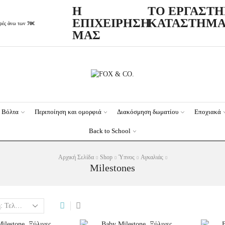
Η
ΤΟ ΕΡΓΑΣΤΗ
ΕΠΙΧΕΙΡΗΣΗ
ΚΑΤΑΣΤΗΜΑ
ορές άνω των
70€
ΜΑΣ
Βόλτα
Περιποίηση και ομορφιά
Διακόσμηση δωματίου
Εποχιακά
Back to School
Αρχική Σελίδα
Shop
Ύπνος
Αγκαλιάς
Milestones