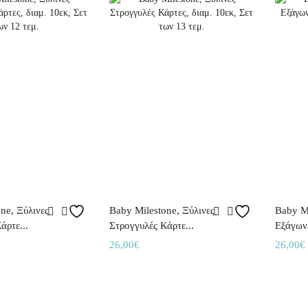
ne, Ξύλινες
Baby Milestone, Ξύλινες
Baby Mi
άρτε...
Στρογγυλές Κάρτε...
Εξάγωνε
26,00
€
26,00
€
ο καλάθι
Προσθήκη στο καλάθι
Προσθή