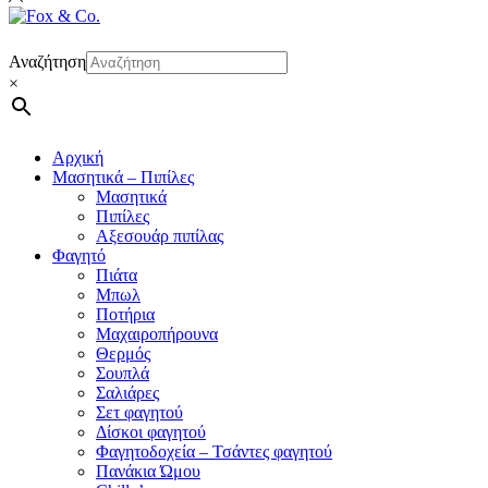
Αναζήτηση
×
Αρχική
Μασητικά – Πιπίλες
Μασητικά
Πιπίλες
Αξεσουάρ πιπίλας
Φαγητό
Πιάτα
Μπωλ
Ποτήρια
Μαχαιροπήρουνα
Θερμός
Σουπλά
Σαλιάρες
Σετ φαγητού
Δίσκοι φαγητού
Φαγητοδοχεία – Τσάντες φαγητού
Πανάκια Ώμου