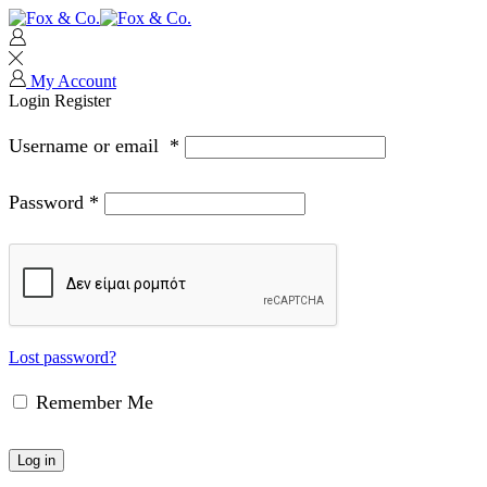
My Account
Login
Register
Username or email
*
Password
*
Lost password?
Remember Me
Log in