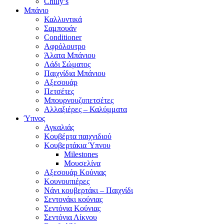
Chilly’s
Μπάνιο
Καλλυντικά
Σαμπουάν
Conditioner
Αφρόλουτρο
Άλατα Μπάνιου
Λάδι Σώματος
Παιχνίδια Μπάνιου
Αξεσουάρ
Πετσέτες
Μπουρνουζοπετσέτες
Αλλαξιέρες – Καλύμματα
Ύπνος
Αγκαλιάς
Κουβέρτα παιχνιδιού
Κουβερτάκια Ύπνου
Milestones
Μουσελίνα
Αξεσουάρ Κούνιας
Κουνουπιέρες
Νάνι κουβερτάκι – Παιχνίδι
Σεντονάκι κούνιας
Σεντόνια Κούνιας
Σεντόνια Λίκνου