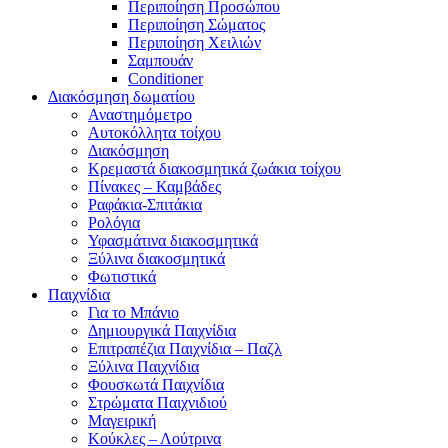
Περιποίηση Προσώπου
Περιποίηση Σώματος
Περιποίηση Χειλιών
Σαμπουάν
Conditioner
Διακόσμηση δωματίου
Αναστημόμετρο
Αυτοκόλλητα τοίχου
Διακόσμηση
Κρεμαστά διακοσμητικά ζωάκια τοίχου
Πίνακες – Καμβάδες
Ραφάκια-Σπιτάκια
Ρολόγια
Υφασμάτινα διακοσμητικά
Ξύλινα διακοσμητικά
Φωτιστικά
Παιχνίδια
Για το Μπάνιο
Δημιουργικά Παιχνίδια
Επιτραπέζια Παιχνίδια – Παζλ
Ξύλινα Παιχνίδια
Φουσκωτά Παιχνίδια
Στρώματα Παιχνιδιού
Μαγειρική
Κούκλες – Λούτρινα