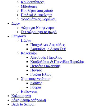
Κουδουνίστρες
Milestones
Κουβέρτα παιχνιδιού
Παιδικά Αυτοκίνητα
Υφασμάτινες Κορώνες
Δώρα
Δώρα για Νεογέννητα
Σετ Δώρου για το μωρό
Εποχιακά
Πάσχα
Πασχαλινές Λαμπάδες
Λαμπάδα με Δώρο Σετ!
Καλοκαίρι
Αξεσουάρ Παραλίας
Κουβαδάκια & Παιχνίδια Παραλίας
Πετσέτα Θαλάσσης
Πόντσο
Γυαλιά Ηλίου
Χριστουγεννιάτικα
Κούπες
Γούρια
Halloween
Καλοκαιρινά
Σόφη Καμηλοπάρδαλη
Back to School