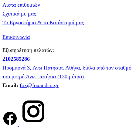
Λίστα επιθυμιών
Σχετικά με μας
Το Εργαστήριο & το Κατάστημά μας
Επικοινωνία
Εξυπηρέτηση πελατών:
2102585286
Προμπονά 3, Άνω Πατήσια, Αθήνα, δίπλα από τον σταθμό
του μετρό Άνω Πατήσια (130 μέτρα).
Email:
fox@foxandco.gr