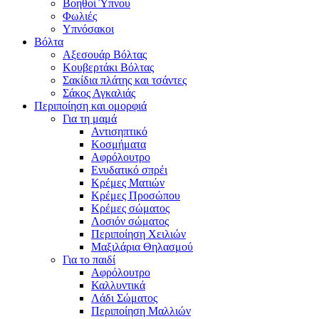
Βοηθοί Ύπνου
Φωλιές
Υπνόσακοι
Βόλτα
Αξεσουάρ Βόλτας
Κουβερτάκι Βόλτας
Σακίδια πλάτης και τσάντες
Σάκος Αγκαλιάς
Περιποίηση και ομορφιά
Για τη μαμά
Αντισηπτικό
Κοσμήματα
Αφρόλουτρο
Ενυδατικό σπρέι
Κρέμες Ματιών
Κρέμες Προσώπου
Κρέμες σώματος
Λοσιόν σώματος
Περιποίηση Χειλιών
Μαξιλάρια Θηλασμού
Για το παιδί
Αφρόλουτρο
Καλλυντικά
Λάδι Σώματος
Περιποίηση Μαλλιών