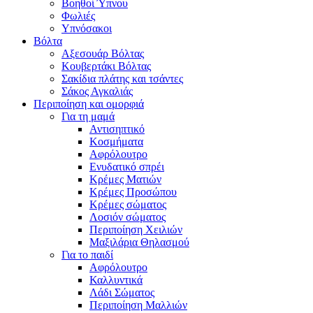
Βοηθοί Ύπνου
Φωλιές
Υπνόσακοι
Βόλτα
Αξεσουάρ Βόλτας
Κουβερτάκι Βόλτας
Σακίδια πλάτης και τσάντες
Σάκος Αγκαλιάς
Περιποίηση και ομορφιά
Για τη μαμά
Αντισηπτικό
Κοσμήματα
Αφρόλουτρο
Ενυδατικό σπρέι
Κρέμες Ματιών
Κρέμες Προσώπου
Κρέμες σώματος
Λοσιόν σώματος
Περιποίηση Χειλιών
Μαξιλάρια Θηλασμού
Για το παιδί
Αφρόλουτρο
Καλλυντικά
Λάδι Σώματος
Περιποίηση Μαλλιών