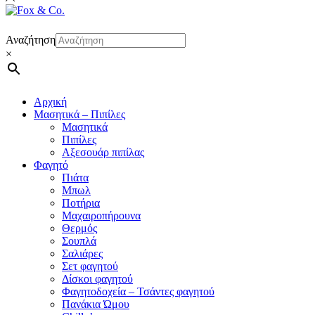
Αναζήτηση
×
Αρχική
Μασητικά – Πιπίλες
Μασητικά
Πιπίλες
Αξεσουάρ πιπίλας
Φαγητό
Πιάτα
Μπωλ
Ποτήρια
Μαχαιροπήρουνα
Θερμός
Σουπλά
Σαλιάρες
Σετ φαγητού
Δίσκοι φαγητού
Φαγητοδοχεία – Τσάντες φαγητού
Πανάκια Ώμου