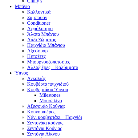
Chilly’s
Μπάνιο
Καλλυντικά
Σαμπουάν
Conditioner
Αφρόλουτρο
Άλατα Μπάνιου
Λάδι Σώματος
Παιχνίδια Μπάνιου
Αξεσουάρ
Πετσέτες
Μπουρνουζοπετσέτες
Αλλαξιέρες – Καλύμματα
Ύπνος
Αγκαλιάς
Κουβέρτα παιχνιδιού
Κουβερτάκια Ύπνου
Milestones
Μουσελίνα
Αξεσουάρ Κούνιας
Κουνουπιέρες
Νάνι κουβερτάκι – Παιχνίδι
Σεντονάκι κούνιας
Σεντόνια Κούνιας
Σεντόνια Λίκνου