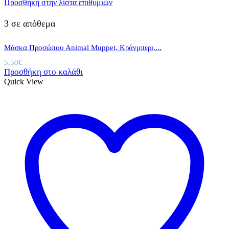
Προσθήκη στην λίστα επιθυμιών
3 σε απόθεμα
Μάσκα Προσώπου Animal Muppet, Κράνμπερι,...
5,50
€
Προσθήκη στο καλάθι
Quick View