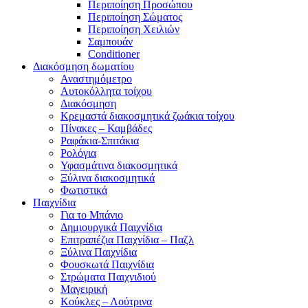
Περιποίηση Προσώπου
Περιποίηση Σώματος
Περιποίηση Χειλιών
Σαμπουάν
Conditioner
Διακόσμηση δωματίου
Αναστημόμετρο
Αυτοκόλλητα τοίχου
Διακόσμηση
Κρεμαστά διακοσμητικά ζωάκια τοίχου
Πίνακες – Καμβάδες
Ραφάκια-Σπιτάκια
Ρολόγια
Υφασμάτινα διακοσμητικά
Ξύλινα διακοσμητικά
Φωτιστικά
Παιχνίδια
Για το Μπάνιο
Δημιουργικά Παιχνίδια
Επιτραπέζια Παιχνίδια – Παζλ
Ξύλινα Παιχνίδια
Φουσκωτά Παιχνίδια
Στρώματα Παιχνιδιού
Μαγειρική
Κούκλες – Λούτρινα