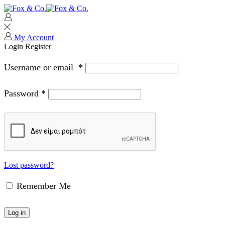
My Account
Login
Register
Username or email
*
Password
*
Lost password?
Remember Me
Log in