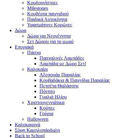
Κουδουνίστρες
Milestones
Κουβέρτα παιχνιδιού
Παιδικά Αυτοκίνητα
Υφασμάτινες Κορώνες
Δώρα
Δώρα για Νεογέννητα
Σετ Δώρου για το μωρό
Εποχιακά
Πάσχα
Πασχαλινές Λαμπάδες
Λαμπάδα με Δώρο Σετ!
Καλοκαίρι
Αξεσουάρ Παραλίας
Κουβαδάκια & Παιχνίδια Παραλίας
Πετσέτα Θαλάσσης
Πόντσο
Γυαλιά Ηλίου
Χριστουγεννιάτικα
Κούπες
Γούρια
Halloween
Καλοκαιρινά
Σόφη Καμηλοπάρδαλη
Back to School