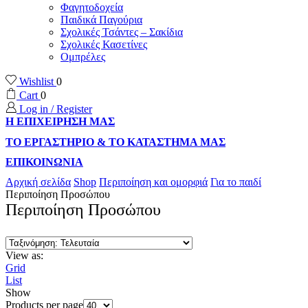
Φαγητοδοχεία
Παιδικά Παγούρια
Σχολικές Τσάντες – Σακίδια
Σχολικές Κασετίνες
Ομπρέλες
Wishlist
0
Cart
0
Log in / Register
Η ΕΠΙΧΕΙΡΗΣΗ ΜΑΣ
ΤΟ ΕΡΓΑΣΤΗΡΙΟ & ΤΟ ΚΑΤΑΣΤΗΜΑ ΜΑΣ
ΕΠΙΚΟΙΝΩΝΙΑ
Αρχική σελίδα
Shop
Περιποίηση και ομορφιά
Για το παιδί
Περιποίηση Προσώπου
Περιποίηση Προσώπου
View as:
Grid
List
Show
Products per page