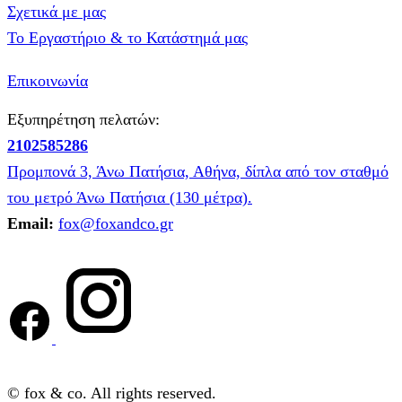
Σχετικά με μας
Το Εργαστήριο & το Κατάστημά μας
Επικοινωνία
Εξυπηρέτηση πελατών:
2102585286
Προμπονά 3, Άνω Πατήσια, Αθήνα, δίπλα από τον σταθμό
του μετρό Άνω Πατήσια (130 μέτρα).
Email:
fox@foxandco.gr
© fox & co. All rights reserved.