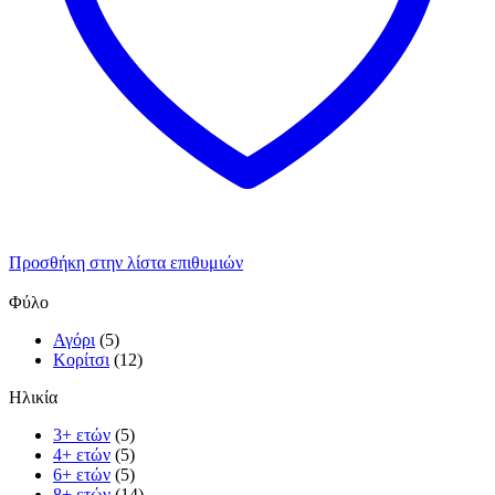
Προσθήκη στην λίστα επιθυμιών
Φύλο
Αγόρι
(5)
Κορίτσι
(12)
Ηλικία
3+ ετών
(5)
4+ ετών
(5)
6+ ετών
(5)
8+ ετών
(14)