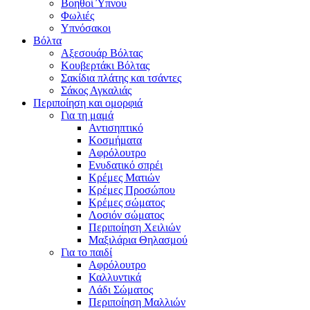
Βοηθοί Ύπνου
Φωλιές
Υπνόσακοι
Βόλτα
Αξεσουάρ Βόλτας
Κουβερτάκι Βόλτας
Σακίδια πλάτης και τσάντες
Σάκος Αγκαλιάς
Περιποίηση και ομορφιά
Για τη μαμά
Αντισηπτικό
Κοσμήματα
Αφρόλουτρο
Ενυδατικό σπρέι
Κρέμες Ματιών
Κρέμες Προσώπου
Κρέμες σώματος
Λοσιόν σώματος
Περιποίηση Χειλιών
Μαξιλάρια Θηλασμού
Για το παιδί
Αφρόλουτρο
Καλλυντικά
Λάδι Σώματος
Περιποίηση Μαλλιών