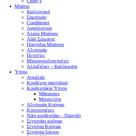
Chilly’s
Μπάνιο
Καλλυντικά
Σαμπουάν
Conditioner
Αφρόλουτρο
Άλατα Μπάνιου
Λάδι Σώματος
Παιχνίδια Μπάνιου
Αξεσουάρ
Πετσέτες
Μπουρνουζοπετσέτες
Αλλαξιέρες – Καλύμματα
Ύπνος
Αγκαλιάς
Κουβέρτα παιχνιδιού
Κουβερτάκια Ύπνου
Milestones
Μουσελίνα
Αξεσουάρ Κούνιας
Κουνουπιέρες
Νάνι κουβερτάκι – Παιχνίδι
Σεντονάκι κούνιας
Σεντόνια Κούνιας
Σεντόνια Λίκνου