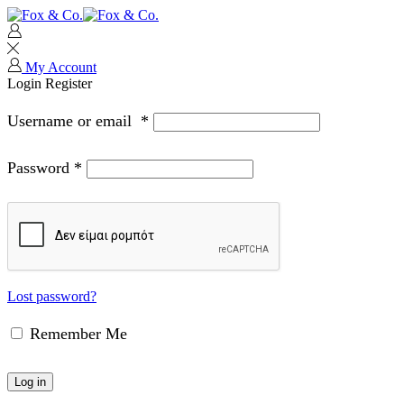
My Account
Login
Register
Username or email
*
Password
*
Lost password?
Remember Me
Log in