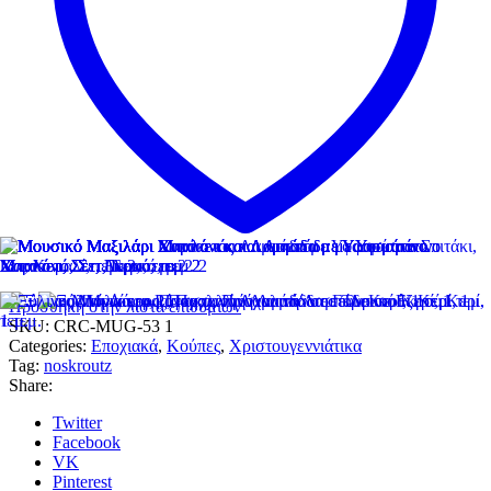
Προσθήκη στην λίστα επιθυμιών
SKU:
CRC-MUG-53 1
Categories:
Εποχιακά
,
Κούπες
,
Χριστουγεννιάτικα
Tag:
noskroutz
Share:
Twitter
Facebook
VK
Pinterest