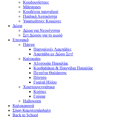
Κουδουνίστρες
Milestones
Κουβέρτα παιχνιδιού
Παιδικά Αυτοκίνητα
Υφασμάτινες Κορώνες
Δώρα
Δώρα για Νεογέννητα
Σετ Δώρου για το μωρό
Εποχιακά
Πάσχα
Πασχαλινές Λαμπάδες
Λαμπάδα με Δώρο Σετ!
Καλοκαίρι
Αξεσουάρ Παραλίας
Κουβαδάκια & Παιχνίδια Παραλίας
Πετσέτα Θαλάσσης
Πόντσο
Γυαλιά Ηλίου
Χριστουγεννιάτικα
Κούπες
Γούρια
Halloween
Καλοκαιρινά
Σόφη Καμηλοπάρδαλη
Back to School