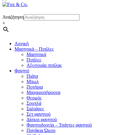
Αναζήτηση
×
Αρχική
Μασητικά – Πιπίλες
Μασητικά
Πιπίλες
Αξεσουάρ πιπίλας
Φαγητό
Πιάτα
Μπωλ
Ποτήρια
Μαχαιροπήρουνα
Θερμός
Σουπλά
Σαλιάρες
Σετ φαγητού
Δίσκοι φαγητού
Φαγητοδοχεία – Τσάντες φαγητού
Πανάκια Ώμου