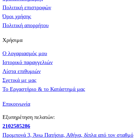
Πολιτική επιστροφών
Όροι χρήσης
Πολιτική απορρήτου
Χρήσιμα
Ο λογαριασμός μου
Ιστορικό παραγγελιών
Λίστα επιθυμιών
Σχετικά με μας
Το Εργαστήριο & το Κατάστημά μας
Επικοινωνία
Εξυπηρέτηση πελατών:
2102585286
Προμπονά 3, Άνω Πατήσια, Αθήνα, δίπλα από τον σταθμό