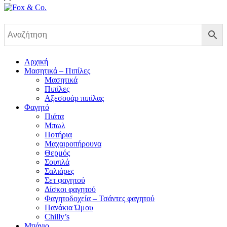
Αρχική
Μασητικά – Πιπίλες
Μασητικά
Πιπίλες
Αξεσουάρ πιπίλας
Φαγητό
Πιάτα
Μπωλ
Ποτήρια
Μαχαιροπήρουνα
Θερμός
Σουπλά
Σαλιάρες
Σετ φαγητού
Δίσκοι φαγητού
Φαγητοδοχεία – Τσάντες φαγητού
Πανάκια Ώμου
Chilly’s
Μπάνιο