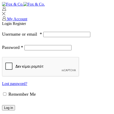
My Account
Login
Register
Username or email
*
Password
*
Lost password?
Remember Me
Log in