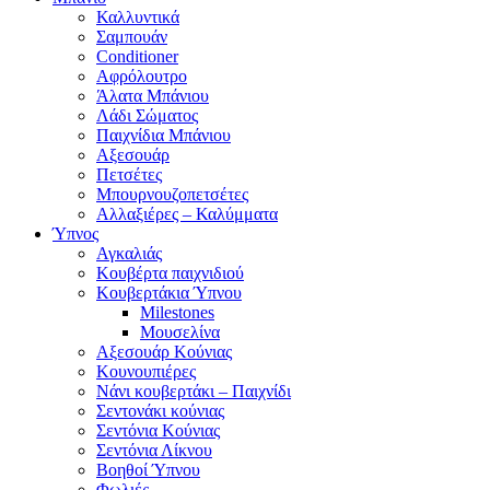
Καλλυντικά
Σαμπουάν
Conditioner
Αφρόλουτρο
Άλατα Μπάνιου
Λάδι Σώματος
Παιχνίδια Μπάνιου
Αξεσουάρ
Πετσέτες
Μπουρνουζοπετσέτες
Αλλαξιέρες – Καλύμματα
Ύπνος
Αγκαλιάς
Κουβέρτα παιχνιδιού
Κουβερτάκια Ύπνου
Milestones
Μουσελίνα
Αξεσουάρ Κούνιας
Κουνουπιέρες
Νάνι κουβερτάκι – Παιχνίδι
Σεντονάκι κούνιας
Σεντόνια Κούνιας
Σεντόνια Λίκνου
Βοηθοί Ύπνου
Φωλιές