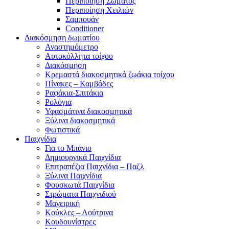
Περιποίηση Σώματος
Περιποίηση Χειλιών
Σαμπουάν
Conditioner
Διακόσμηση δωματίου
Αναστημόμετρο
Αυτοκόλλητα τοίχου
Διακόσμηση
Κρεμαστά διακοσμητικά ζωάκια τοίχου
Πίνακες – Καμβάδες
Ραφάκια-Σπιτάκια
Ρολόγια
Υφασμάτινα διακοσμητικά
Ξύλινα διακοσμητικά
Φωτιστικά
Παιχνίδια
Για το Μπάνιο
Δημιουργικά Παιχνίδια
Επιτραπέζια Παιχνίδια – Παζλ
Ξύλινα Παιχνίδια
Φουσκωτά Παιχνίδια
Στρώματα Παιχνιδιού
Μαγειρική
Κούκλες – Λούτρινα
Κουδουνίστρες