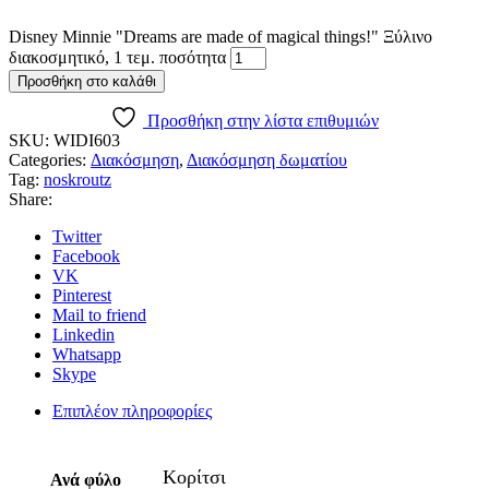
Disney Minnie "Dreams are made of magical things!" Ξύλινο
διακοσμητικό, 1 τεμ. ποσότητα
Προσθήκη στο καλάθι
Προσθήκη στην λίστα επιθυμιών
SKU:
WIDI603
Categories:
Διακόσμηση
,
Διακόσμηση δωματίου
Tag:
noskroutz
Share:
Twitter
Facebook
VK
Pinterest
Mail to friend
Linkedin
Whatsapp
Skype
Επιπλέον πληροφορίες
Κορίτσι
Ανά φύλο