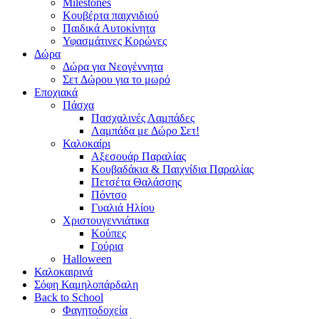
Milestones
Κουβέρτα παιχνιδιού
Παιδικά Αυτοκίνητα
Υφασμάτινες Κορώνες
Δώρα
Δώρα για Νεογέννητα
Σετ Δώρου για το μωρό
Εποχιακά
Πάσχα
Πασχαλινές Λαμπάδες
Λαμπάδα με Δώρο Σετ!
Καλοκαίρι
Αξεσουάρ Παραλίας
Κουβαδάκια & Παιχνίδια Παραλίας
Πετσέτα Θαλάσσης
Πόντσο
Γυαλιά Ηλίου
Χριστουγεννιάτικα
Κούπες
Γούρια
Halloween
Καλοκαιρινά
Σόφη Καμηλοπάρδαλη
Back to School
Φαγητοδοχεία