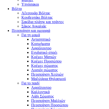
Υπνόσακοι
Βόλτα
Αξεσουάρ Βόλτας
Κουβερτάκι Βόλτας
Σακίδια πλάτης και τσάντες
Σάκος Αγκαλιάς
Περιποίηση και ομορφιά
Για τη μαμά
Αντισηπτικό
Κοσμήματα
Αφρόλουτρο
Ενυδατικό σπρέι
Κρέμες Ματιών
Κρέμες Προσώπου
Κρέμες σώματος
Λοσιόν σώματος
Περιποίηση Χειλιών
Μαξιλάρια Θηλασμού
Για το παιδί
Αφρόλουτρο
Καλλυντικά
Λάδι Σώματος
Περιποίηση Μαλλιών
Περιποίηση Προσώπου