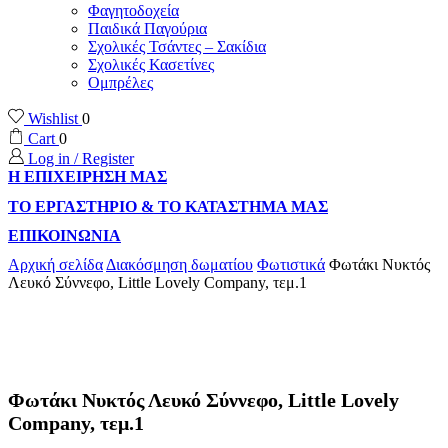
Φαγητοδοχεία
Παιδικά Παγούρια
Σχολικές Τσάντες – Σακίδια
Σχολικές Κασετίνες
Ομπρέλες
Wishlist
0
Cart
0
Log in / Register
Η ΕΠΙΧΕΙΡΗΣΗ ΜΑΣ
ΤΟ ΕΡΓΑΣΤΗΡΙΟ & ΤΟ ΚΑΤΑΣΤΗΜΑ ΜΑΣ
ΕΠΙΚΟΙΝΩΝΙΑ
Αρχική σελίδα
Διακόσμηση δωματίου
Φωτιστικά
Φωτάκι Νυκτός
Λευκό Σύννεφο, Little Lovely Company, τεμ.1
Φωτάκι Νυκτός Λευκό Σύννεφο, Little Lovely
Company, τεμ.1