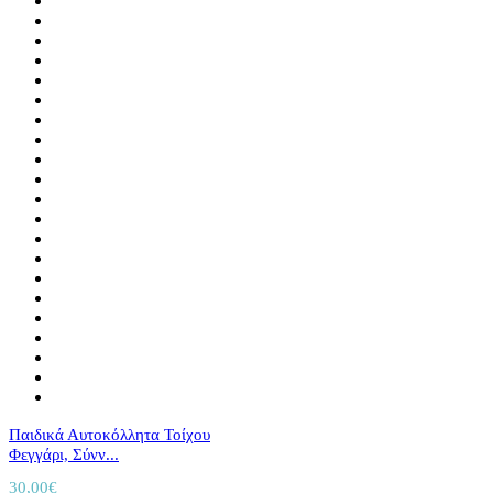
Παιδικά Αυτοκόλλητα Τοίχου
Φεγγάρι, Σύνν...
30,00
€