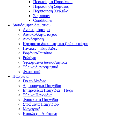
Περιποίηση Προσώπου
Περιποίηση Σώματος
Περιποίηση Χειλιών
Σαμπουάν
Conditioner
Διακόσμηση δωματίου
Αναστημόμετρο
Αυτοκόλλητα τοίχου
Διακόσμηση
Κρεμαστά διακοσμητικά ζωάκια τοίχου
Πίνακες – Καμβάδες
Ραφάκια-Σπιτάκια
Ρολόγια
Υφασμάτινα διακοσμητικά
Ξύλινα διακοσμητικά
Φωτιστικά
Παιχνίδια
Για το Μπάνιο
Δημιουργικά Παιχνίδια
Επιτραπέζια Παιχνίδια – Παζλ
Ξύλινα Παιχνίδια
Φουσκωτά Παιχνίδια
Στρώματα Παιχνιδιού
Μαγειρική
Κούκλες – Λούτρινα