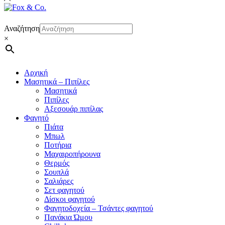
Αναζήτηση
×
Αρχική
Μασητικά – Πιπίλες
Μασητικά
Πιπίλες
Αξεσουάρ πιπίλας
Φαγητό
Πιάτα
Μπωλ
Ποτήρια
Μαχαιροπήρουνα
Θερμός
Σουπλά
Σαλιάρες
Σετ φαγητού
Δίσκοι φαγητού
Φαγητοδοχεία – Τσάντες φαγητού
Πανάκια Ώμου