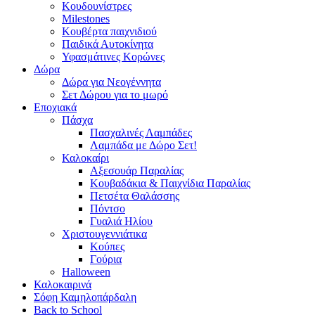
Κουδουνίστρες
Milestones
Κουβέρτα παιχνιδιού
Παιδικά Αυτοκίνητα
Υφασμάτινες Κορώνες
Δώρα
Δώρα για Νεογέννητα
Σετ Δώρου για το μωρό
Εποχιακά
Πάσχα
Πασχαλινές Λαμπάδες
Λαμπάδα με Δώρο Σετ!
Καλοκαίρι
Αξεσουάρ Παραλίας
Κουβαδάκια & Παιχνίδια Παραλίας
Πετσέτα Θαλάσσης
Πόντσο
Γυαλιά Ηλίου
Χριστουγεννιάτικα
Κούπες
Γούρια
Halloween
Καλοκαιρινά
Σόφη Καμηλοπάρδαλη
Back to School