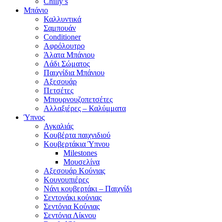
Chilly’s
Μπάνιο
Καλλυντικά
Σαμπουάν
Conditioner
Αφρόλουτρο
Άλατα Μπάνιου
Λάδι Σώματος
Παιχνίδια Μπάνιου
Αξεσουάρ
Πετσέτες
Μπουρνουζοπετσέτες
Αλλαξιέρες – Καλύμματα
Ύπνος
Αγκαλιάς
Κουβέρτα παιχνιδιού
Κουβερτάκια Ύπνου
Milestones
Μουσελίνα
Αξεσουάρ Κούνιας
Κουνουπιέρες
Νάνι κουβερτάκι – Παιχνίδι
Σεντονάκι κούνιας
Σεντόνια Κούνιας
Σεντόνια Λίκνου