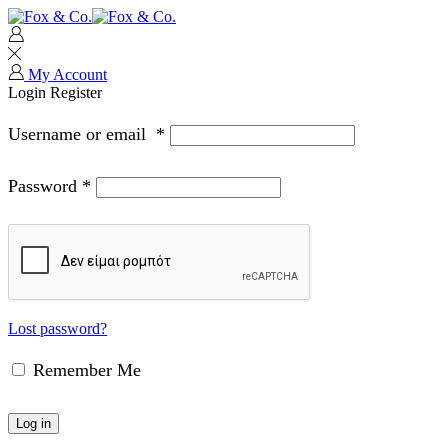
My Account
Login
Register
Username or email
*
Password
*
Lost password?
Remember Me
Log in