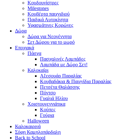
Κουδουνίστρες
Milestones
Κουβέρτα παιχνιδιού
Παιδικά Αυτοκίνητα
Υφασμάτινες Κορώνες
Δώρα
Δώρα για Νεογέννητα
Σετ Δώρου για το μωρό
Εποχιακά
Πάσχα
Πασχαλινές Λαμπάδες
Λαμπάδα με Δώρο Σετ!
Καλοκαίρι
Αξεσουάρ Παραλίας
Κουβαδάκια & Παιχνίδια Παραλίας
Πετσέτα Θαλάσσης
Πόντσο
Γυαλιά Ηλίου
Χριστουγεννιάτικα
Κούπες
Γούρια
Halloween
Καλοκαιρινά
Σόφη Καμηλοπάρδαλη
Back to School