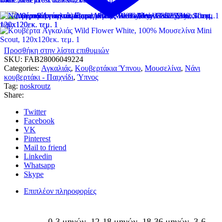
Προσθήκη στην λίστα επιθυμιών
SKU:
FAB28006049224
Categories:
Αγκαλιάς
,
Κουβερτάκια Ύπνου
,
Μουσελίνα
,
Νάνι
κουβερτάκι - Παιχνίδι
,
Ύπνος
Tag:
noskroutz
Share:
Twitter
Facebook
VK
Pinterest
Mail to friend
Linkedin
Whatsapp
Skype
Επιπλέον πληροφορίες
0-3 μηνών, 12-18 μηνών, 18-36 μηνών, 3-6