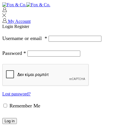
My Account
Login
Register
Username or email
*
Password
*
Lost password?
Remember Me
Log in