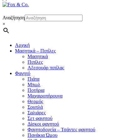
Αναζήτηση
×
Αρχική
Μασητικά – Πιπίλες
Μασητικά
Πιπίλες
Αξεσουάρ πιπίλας
Φαγητό
Πιάτα
Μπωλ
Ποτήρια
Μαχαιροπήρουνα
Θερμός
Σουπλά
Σαλιάρες
Σετ φαγητού
Δίσκοι φαγητού
Φαγητοδοχεία – Τσάντες φαγητού
Πανάκια Ώμου