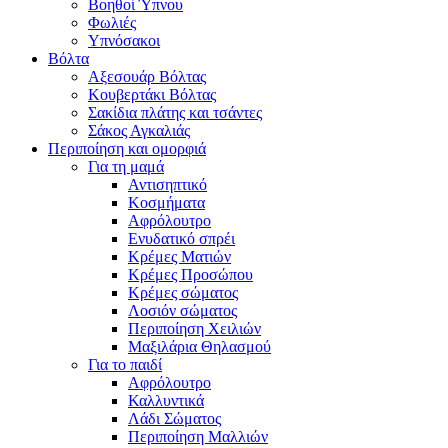
Βοηθοί Ύπνου
Φωλιές
Υπνόσακοι
Βόλτα
Αξεσουάρ Βόλτας
Κουβερτάκι Βόλτας
Σακίδια πλάτης και τσάντες
Σάκος Αγκαλιάς
Περιποίηση και ομορφιά
Για τη μαμά
Αντισηπτικό
Κοσμήματα
Αφρόλουτρο
Ενυδατικό σπρέι
Κρέμες Ματιών
Κρέμες Προσώπου
Κρέμες σώματος
Λοσιόν σώματος
Περιποίηση Χειλιών
Μαξιλάρια Θηλασμού
Για το παιδί
Αφρόλουτρο
Καλλυντικά
Λάδι Σώματος
Περιποίηση Μαλλιών