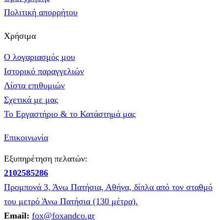
Πολιτική απορρήτου
Χρήσιμα
Ο λογαριασμός μου
Ιστορικό παραγγελιών
Λίστα επιθυμιών
Σχετικά με μας
Το Εργαστήριο & το Κατάστημά μας
Επικοινωνία
Εξυπηρέτηση πελατών:
2102585286
Προμπονά 3, Άνω Πατήσια, Αθήνα, δίπλα από τον σταθμό
του μετρό Άνω Πατήσια (130 μέτρα).
Email:
fox@foxandco.gr