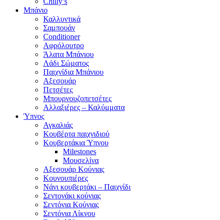
Chilly’s
Μπάνιο
Καλλυντικά
Σαμπουάν
Conditioner
Αφρόλουτρο
Άλατα Μπάνιου
Λάδι Σώματος
Παιχνίδια Μπάνιου
Αξεσουάρ
Πετσέτες
Μπουρνουζοπετσέτες
Αλλαξιέρες – Καλύμματα
Ύπνος
Αγκαλιάς
Κουβέρτα παιχνιδιού
Κουβερτάκια Ύπνου
Milestones
Μουσελίνα
Αξεσουάρ Κούνιας
Κουνουπιέρες
Νάνι κουβερτάκι – Παιχνίδι
Σεντονάκι κούνιας
Σεντόνια Κούνιας
Σεντόνια Λίκνου