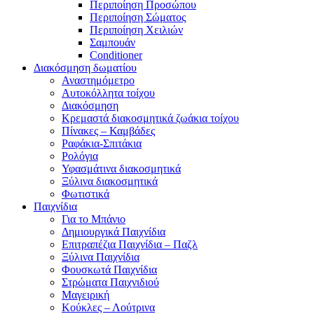
Περιποίηση Προσώπου
Περιποίηση Σώματος
Περιποίηση Χειλιών
Σαμπουάν
Conditioner
Διακόσμηση δωματίου
Αναστημόμετρο
Αυτοκόλλητα τοίχου
Διακόσμηση
Κρεμαστά διακοσμητικά ζωάκια τοίχου
Πίνακες – Καμβάδες
Ραφάκια-Σπιτάκια
Ρολόγια
Υφασμάτινα διακοσμητικά
Ξύλινα διακοσμητικά
Φωτιστικά
Παιχνίδια
Για το Μπάνιο
Δημιουργικά Παιχνίδια
Επιτραπέζια Παιχνίδια – Παζλ
Ξύλινα Παιχνίδια
Φουσκωτά Παιχνίδια
Στρώματα Παιχνιδιού
Μαγειρική
Κούκλες – Λούτρινα