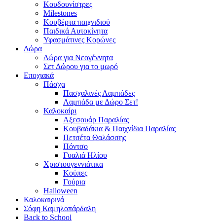
Κουδουνίστρες
Milestones
Κουβέρτα παιχνιδιού
Παιδικά Αυτοκίνητα
Υφασμάτινες Κορώνες
Δώρα
Δώρα για Νεογέννητα
Σετ Δώρου για το μωρό
Εποχιακά
Πάσχα
Πασχαλινές Λαμπάδες
Λαμπάδα με Δώρο Σετ!
Καλοκαίρι
Αξεσουάρ Παραλίας
Κουβαδάκια & Παιχνίδια Παραλίας
Πετσέτα Θαλάσσης
Πόντσο
Γυαλιά Ηλίου
Χριστουγεννιάτικα
Κούπες
Γούρια
Halloween
Καλοκαιρινά
Σόφη Καμηλοπάρδαλη
Back to School