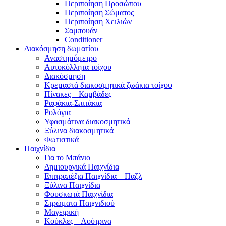
Περιποίηση Προσώπου
Περιποίηση Σώματος
Περιποίηση Χειλιών
Σαμπουάν
Conditioner
Διακόσμηση δωματίου
Αναστημόμετρο
Αυτοκόλλητα τοίχου
Διακόσμηση
Κρεμαστά διακοσμητικά ζωάκια τοίχου
Πίνακες – Καμβάδες
Ραφάκια-Σπιτάκια
Ρολόγια
Υφασμάτινα διακοσμητικά
Ξύλινα διακοσμητικά
Φωτιστικά
Παιχνίδια
Για το Μπάνιο
Δημιουργικά Παιχνίδια
Επιτραπέζια Παιχνίδια – Παζλ
Ξύλινα Παιχνίδια
Φουσκωτά Παιχνίδια
Στρώματα Παιχνιδιού
Μαγειρική
Κούκλες – Λούτρινα