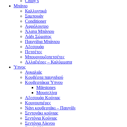
Chilly’s
Μπάνιο
Καλλυντικά
Σαμπουάν
Conditioner
Αφρόλουτρο
Άλατα Μπάνιου
Λάδι Σώματος
Παιχνίδια Μπάνιου
Αξεσουάρ
Πετσέτες
Μπουρνουζοπετσέτες
Αλλαξιέρες – Καλύμματα
Ύπνος
Αγκαλιάς
Κουβέρτα παιχνιδιού
Κουβερτάκια Ύπνου
Milestones
Μουσελίνα
Αξεσουάρ Κούνιας
Κουνουπιέρες
Νάνι κουβερτάκι – Παιχνίδι
Σεντονάκι κούνιας
Σεντόνια Κούνιας
Σεντόνια Λίκνου