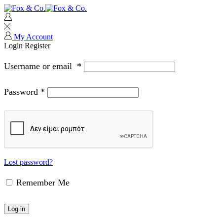
My Account
Login
Register
Username or email
*
Password
*
Lost password?
Remember Me
Log in