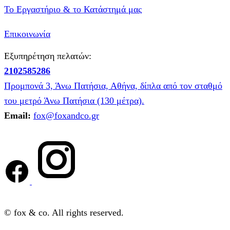
Το Εργαστήριο & το Κατάστημά μας
Επικοινωνία
Εξυπηρέτηση πελατών:
2102585286
Προμπονά 3, Άνω Πατήσια, Αθήνα, δίπλα από τον σταθμό
του μετρό Άνω Πατήσια (130 μέτρα).
Email:
fox@foxandco.gr
© fox & co. All rights reserved.