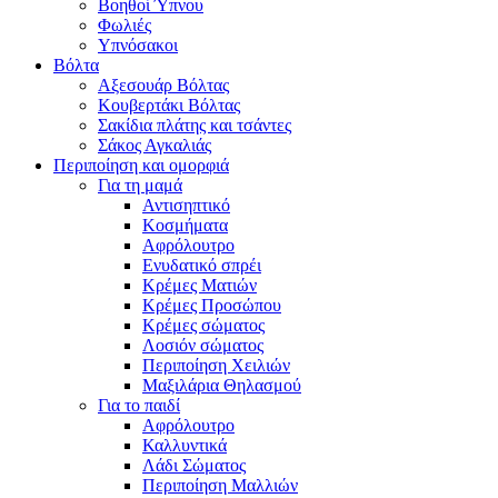
Βοηθοί Ύπνου
Φωλιές
Υπνόσακοι
Βόλτα
Αξεσουάρ Βόλτας
Κουβερτάκι Βόλτας
Σακίδια πλάτης και τσάντες
Σάκος Αγκαλιάς
Περιποίηση και ομορφιά
Για τη μαμά
Αντισηπτικό
Κοσμήματα
Αφρόλουτρο
Ενυδατικό σπρέι
Κρέμες Ματιών
Κρέμες Προσώπου
Κρέμες σώματος
Λοσιόν σώματος
Περιποίηση Χειλιών
Μαξιλάρια Θηλασμού
Για το παιδί
Αφρόλουτρο
Καλλυντικά
Λάδι Σώματος
Περιποίηση Μαλλιών