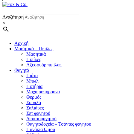
Αναζήτηση
×
Αρχική
Μασητικά – Πιπίλες
Μασητικά
Πιπίλες
Αξεσουάρ πιπίλας
Φαγητό
Πιάτα
Μπωλ
Ποτήρια
Μαχαιροπήρουνα
Θερμός
Σουπλά
Σαλιάρες
Σετ φαγητού
Δίσκοι φαγητού
Φαγητοδοχεία – Τσάντες φαγητού
Πανάκια Ώμου