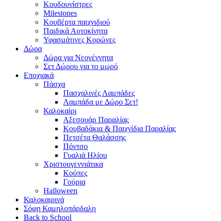
Κουδουνίστρες
Milestones
Κουβέρτα παιχνιδιού
Παιδικά Αυτοκίνητα
Υφασμάτινες Κορώνες
Δώρα
Δώρα για Νεογέννητα
Σετ Δώρου για το μωρό
Εποχιακά
Πάσχα
Πασχαλινές Λαμπάδες
Λαμπάδα με Δώρο Σετ!
Καλοκαίρι
Αξεσουάρ Παραλίας
Κουβαδάκια & Παιχνίδια Παραλίας
Πετσέτα Θαλάσσης
Πόντσο
Γυαλιά Ηλίου
Χριστουγεννιάτικα
Κούπες
Γούρια
Halloween
Καλοκαιρινά
Σόφη Καμηλοπάρδαλη
Back to School