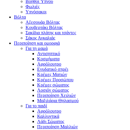
Βοηθοί Ύπνου
Φωλιές
Υπνόσακοι
Βόλτα
Αξεσουάρ Βόλτας
Κουβερτάκι Βόλτας
Σακίδια πλάτης και τσάντες
Σάκος Αγκαλιάς
Περιποίηση και ομορφιά
Για τη μαμά
Αντισηπτικό
Κοσμήματα
Αφρόλουτρο
Ενυδατικό σπρέι
Κρέμες Ματιών
Κρέμες Προσώπου
Κρέμες σώματος
Λοσιόν σώματος
Περιποίηση Χειλιών
Μαξιλάρια Θηλασμού
Για το παιδί
Αφρόλουτρο
Καλλυντικά
Λάδι Σώματος
Περιποίηση Μαλλιών