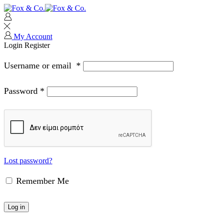
My Account
Login
Register
Username or email
*
Password
*
Lost password?
Remember Me
Log in