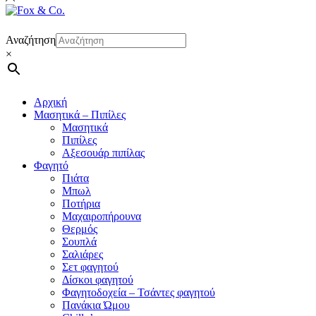
Αναζήτηση
×
Αρχική
Μασητικά – Πιπίλες
Μασητικά
Πιπίλες
Αξεσουάρ πιπίλας
Φαγητό
Πιάτα
Μπωλ
Ποτήρια
Μαχαιροπήρουνα
Θερμός
Σουπλά
Σαλιάρες
Σετ φαγητού
Δίσκοι φαγητού
Φαγητοδοχεία – Τσάντες φαγητού
Πανάκια Ώμου