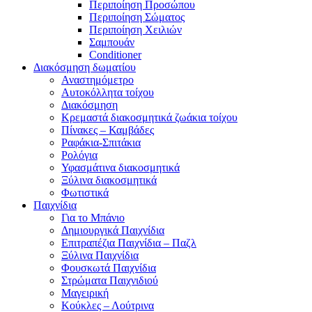
Περιποίηση Προσώπου
Περιποίηση Σώματος
Περιποίηση Χειλιών
Σαμπουάν
Conditioner
Διακόσμηση δωματίου
Αναστημόμετρο
Αυτοκόλλητα τοίχου
Διακόσμηση
Κρεμαστά διακοσμητικά ζωάκια τοίχου
Πίνακες – Καμβάδες
Ραφάκια-Σπιτάκια
Ρολόγια
Υφασμάτινα διακοσμητικά
Ξύλινα διακοσμητικά
Φωτιστικά
Παιχνίδια
Για το Μπάνιο
Δημιουργικά Παιχνίδια
Επιτραπέζια Παιχνίδια – Παζλ
Ξύλινα Παιχνίδια
Φουσκωτά Παιχνίδια
Στρώματα Παιχνιδιού
Μαγειρική
Κούκλες – Λούτρινα