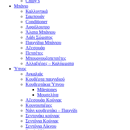
Chilly’s
Μπάνιο
Καλλυντικά
Σαμπουάν
Conditioner
Αφρόλουτρο
Άλατα Μπάνιου
Λάδι Σώματος
Παιχνίδια Μπάνιου
Αξεσουάρ
Πετσέτες
Μπουρνουζοπετσέτες
Αλλαξιέρες – Καλύμματα
Ύπνος
Αγκαλιάς
Κουβέρτα παιχνιδιού
Κουβερτάκια Ύπνου
Milestones
Μουσελίνα
Αξεσουάρ Κούνιας
Κουνουπιέρες
Νάνι κουβερτάκι – Παιχνίδι
Σεντονάκι κούνιας
Σεντόνια Κούνιας
Σεντόνια Λίκνου