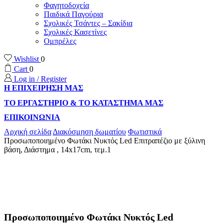
Φαγητοδοχεία
Παιδικά Παγούρια
Σχολικές Τσάντες – Σακίδια
Σχολικές Κασετίνες
Ομπρέλες
Wishlist
0
Cart
0
Log in / Register
Η ΕΠΙΧΕΙΡΗΣΗ ΜΑΣ
ΤΟ ΕΡΓΑΣΤΗΡΙΟ & ΤΟ ΚΑΤΑΣΤΗΜΑ ΜΑΣ
ΕΠΙΚΟΙΝΩΝΙΑ
Αρχική σελίδα
Διακόσμηση δωματίου
Φωτιστικά
Προσωποποιημένο Φωτάκι Νυκτός Led Επιτραπέζιο με ξύλινη
βάση, Διάστημα , 14x17cm, τεμ.1
Προσωποποιημένο Φωτάκι Νυκτός Led