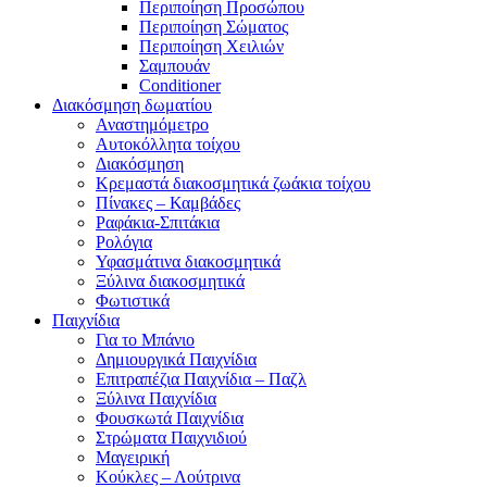
Περιποίηση Προσώπου
Περιποίηση Σώματος
Περιποίηση Χειλιών
Σαμπουάν
Conditioner
Διακόσμηση δωματίου
Αναστημόμετρο
Αυτοκόλλητα τοίχου
Διακόσμηση
Κρεμαστά διακοσμητικά ζωάκια τοίχου
Πίνακες – Καμβάδες
Ραφάκια-Σπιτάκια
Ρολόγια
Υφασμάτινα διακοσμητικά
Ξύλινα διακοσμητικά
Φωτιστικά
Παιχνίδια
Για το Μπάνιο
Δημιουργικά Παιχνίδια
Επιτραπέζια Παιχνίδια – Παζλ
Ξύλινα Παιχνίδια
Φουσκωτά Παιχνίδια
Στρώματα Παιχνιδιού
Μαγειρική
Κούκλες – Λούτρινα