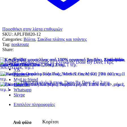
Προσθήκη στην λίστα επιθυμιών
SKU:
APLFB820-12
Categories:
Βόλτα
,
Σακίδια πλάτης και τσάντες
Tag:
noskroutz
Share:
Twitter
Facebook
VK
Pinterest
Mail to friend
Linkedin
Whatsapp
Skype
Επιπλέον πληροφορίες
Κορίτσι
Ανά φύλο