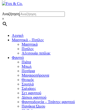
Αναζήτηση
×
Αρχική
Μασητικά – Πιπίλες
Μασητικά
Πιπίλες
Αξεσουάρ πιπίλας
Φαγητό
Πιάτα
Μπωλ
Ποτήρια
Μαχαιροπήρουνα
Θερμός
Σουπλά
Σαλιάρες
Σετ φαγητού
Δίσκοι φαγητού
Φαγητοδοχεία – Τσάντες φαγητού
Πανάκια Ώμου