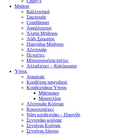
Chilly’s
Μπάνιο
Καλλυντικά
Σαμπουάν
Conditioner
Αφρόλουτρο
Άλατα Μπάνιου
Λάδι Σώματος
Παιχνίδια Μπάνιου
Αξεσουάρ
Πετσέτες
Μπουρνουζοπετσέτες
Αλλαξιέρες – Καλύμματα
Ύπνος
Αγκαλιάς
Κουβέρτα παιχνιδιού
Κουβερτάκια Ύπνου
Milestones
Μουσελίνα
Αξεσουάρ Κούνιας
Κουνουπιέρες
Νάνι κουβερτάκι – Παιχνίδι
Σεντονάκι κούνιας
Σεντόνια Κούνιας
Σεντόνια Λίκνου