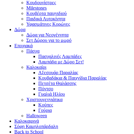
Κουδουνίστρες
Milestones
Κουβέρτα παιχνιδιού
Παιδικά Αυτοκίνητα
Υφασμάτινες Κορώνες
Δώρα
Δώρα για Νεογέννητα
Σετ Δώρου για το μωρό
Εποχιακά
Πάσχα
Πασχαλινές Λαμπάδες
Λαμπάδα με Δώρο Σετ!
Καλοκαίρι
Αξεσουάρ Παραλίας
Κουβαδάκια & Παιχνίδια Παραλίας
Πετσέτα Θαλάσσης
Πόντσο
Γυαλιά Ηλίου
Χριστουγεννιάτικα
Κούπες
Γούρια
Halloween
Καλοκαιρινά
Σόφη Καμηλοπάρδαλη
Back to School