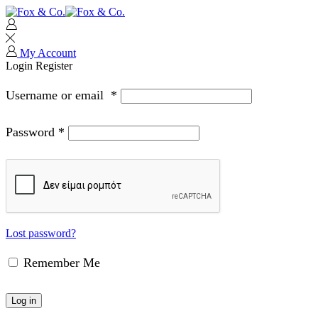
My Account
Login
Register
Username or email
*
Password
*
Lost password?
Remember Me
Log in