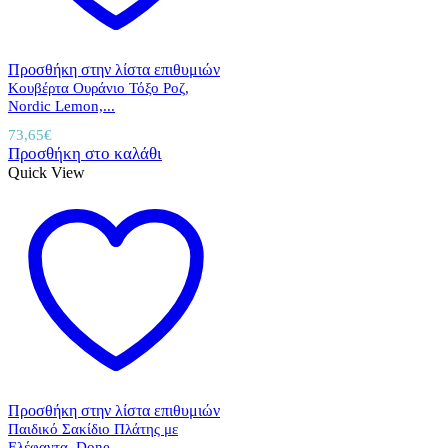
Προσθήκη στην λίστα επιθυμιών
Κουβέρτα Ουράνιο Τόξο Ροζ,
Nordic Lemon,...
73,65
€
Προσθήκη στο καλάθι
Quick View
Προσθήκη στην λίστα επιθυμιών
Παιδικό Σακίδιο Πλάτης με
Ελέφαντα, Done...