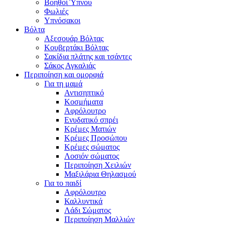
Βοηθοί Ύπνου
Φωλιές
Υπνόσακοι
Βόλτα
Αξεσουάρ Βόλτας
Κουβερτάκι Βόλτας
Σακίδια πλάτης και τσάντες
Σάκος Αγκαλιάς
Περιποίηση και ομορφιά
Για τη μαμά
Αντισηπτικό
Κοσμήματα
Αφρόλουτρο
Ενυδατικό σπρέι
Κρέμες Ματιών
Κρέμες Προσώπου
Κρέμες σώματος
Λοσιόν σώματος
Περιποίηση Χειλιών
Μαξιλάρια Θηλασμού
Για το παιδί
Αφρόλουτρο
Καλλυντικά
Λάδι Σώματος
Περιποίηση Μαλλιών