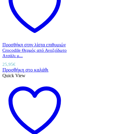
Προσθήκη στην λίστα επιθυμιών
Crocodile Θερμός από Ανοξείδωτο
Ατσάλι μ...
25,95
€
Προσθήκη στο καλάθι
Quick View