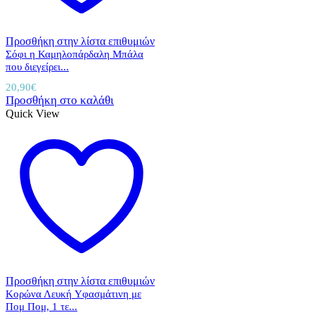
Προσθήκη στην λίστα επιθυμιών
Σόφι η Καμηλοπάρδαλη Μπάλα
που διεγείρει...
20,90
€
Προσθήκη στο καλάθι
Quick View
Προσθήκη στην λίστα επιθυμιών
Κορώνα Λευκή Yφασμάτινη με
Πομ Πομ, 1 τε...