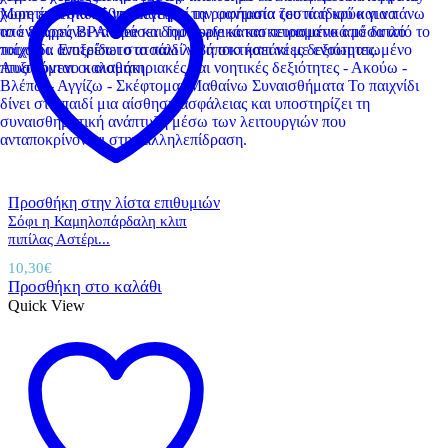
Προσθήκη στην λίστα επιθυμιών
Σόφι η Καμηλοπάρδαλη κλιπ
πιπίλας Αστέρι...
10,30
€
Προσθήκη στο καλάθι
Quick View