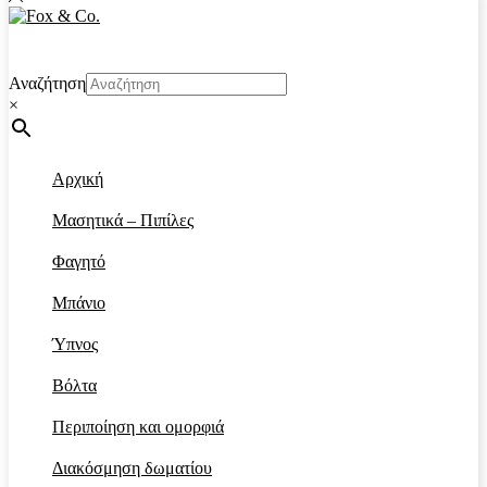
Αναζήτηση
×
Αρχική
Μασητικά – Πιπίλες
Φαγητό
Μπάνιο
Ύπνος
Βόλτα
Περιποίηση και ομορφιά
Διακόσμηση δωματίου