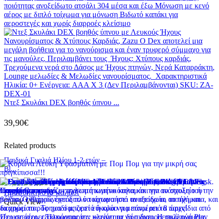
Ντεξ Σκυλάκι DEX βοηθός ύπνου ...
39,90
€
Related products
Παιδικά Γυαλιά Ηλίου 1-2 ετών –
Bl...
26,90
€
Προσθήκη στο καλάθι
Quick View