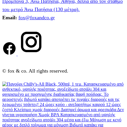
Προμπονά 3, Άνω Πατήσια, Αθήνα, δίπλα από τον σταθμό
του μετρό Άνω Πατήσια (130 μέτρα).
Email:
fox@foxandco.gr
© fox & co. All rights reserved.