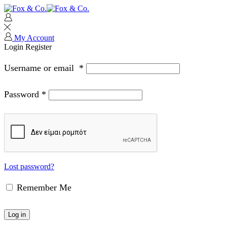
My Account
Login
Register
Username or email
*
Password
*
Lost password?
Remember Me
Log in